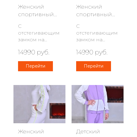
Женский
Женский
спортивный
спортивный
комбинезон-
комбинезон-
С
С
трансфо...
трансфо...
отстегивающим
отстегивающим
замком на
замком на
талии. Легко
талии. Легко
14990 руб.
14990 руб.
отстегнуть худи
отстегнуть худи
от брюк и
от брюк и
Перейти
Перейти
носить по-
носить по-
отдельности.
отдельности.
Женский
Детский